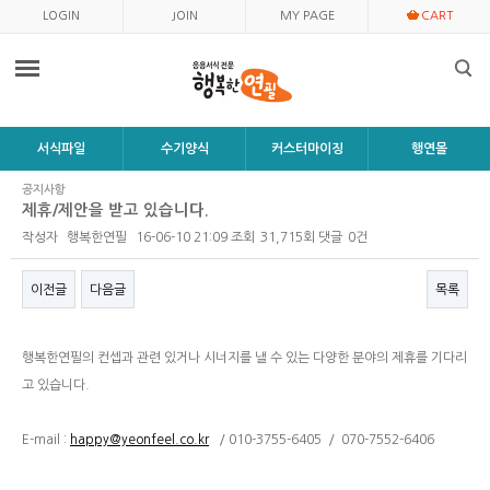
LOGIN
JOIN
MY PAGE
CART
서식파일
수기양식
커스터마이징
행연몰
공지사항
제휴/제안을 받고 있습니다.
작성자
행복한연필
16-06-10 21:09
조회
31,715회
댓글
0건
이전글
다음글
목록
행복한연필의 컨셉과 관련 있거나 시너지를 낼 수 있는 다양한 분야의 제휴를 기다리
고 있습니다.
E-mail :
happy@yeonfeel.co.kr
/ 010-3755-6405 / 070-7552-6406