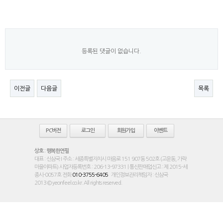
등록된 댓글이 없습니다.
이전글
다음글
목록
PC버전
로그인
회원가입
이벤트
상호 : 행복한연필
대표 : 신삼국 I 주소 : 세종특별자치시 마음로 151 907동 502호 (고운동, 가락
마을아파트) 사업자등록번호 : 206-13-97331 | 통신판매업신고 : 제 2015-세
종시-0057호 전화
010-3755-6405
개인정보관리책임자 : 신삼국
2013 © yeonfeel.co.kr. All rights reserved.